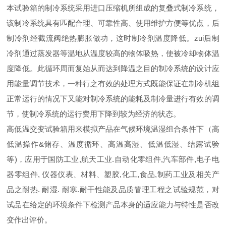
本试验箱的制冷系统采用进口压缩机所组成的复叠式制冷系统，
该制冷系统具有匹配合理、可靠性高、使用维护方便等优点，后
制冷剂经截流阀绝热膨胀做功，这时制冷剂温度降低。zui后制
冷剂通过蒸发器等温地从温度较高的物体吸热，使被冷却物体温
度降低。此循环周而复始从而达到降温之目的制冷系统的设计应
用能量调节技术，一种行之有效的处理方式既能保证在制冷机组
正常运行的情况下又能对制冷系统的能耗及制冷量进行有效的调
节，使制冷系统的运行费用下降到较为经济的状态。
高低温交变试验箱用来模拟产品在气候环境温湿组合条件下（高
低温操作&储存、温度循环、高温高湿、低温低湿、结露试验
等)，应用于国防工业,航天工业.自动化零组件,汽车部件,电子电
器零组件, 仪器仪表、材料、塑胶,化工,食品,制药工业及相关产
品之耐热. 耐湿. 耐寒.耐干性能及品质管理工程之试验规范，对
试品在给定的环境条件下检测产品本身的适应能力与特性是否改
变作出评价。