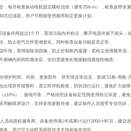
，每月检查振动电机固定螺栓扭矩（通常25N·m），检查皮带张
卸式过滤器，用户可根据使用频率制定更换计划。
。若设备停用超过1个月，需清洁箱内外粉尘，断开电源并拔下插头；
次，防止电气元件受潮老化，同时检查设备功能是否正常。
湿环境，需增加除湿措施，防止控制柜内凝露；若粉尘使用频率高，
不锈钢内胆和防腐涂层，但仍需避免长期接触强腐蚀性物质。
维护时间、内容、更换部件、异常情况等信息，形成"日检-周检-月
当出现异常报警时，需立即停机检查，切勿强行运行，避免扩大故障
±10%），接地可靠；严格按照设备标定范围使用粉尘浓度，避
采用触摸屏设计，支持多组参数存储，建议操作人员接受专业培训，
或授权服务商。设备使用满1年或累计运行2000小时后，建议
服务，用户可主动联系获取技术支持和备件供应。