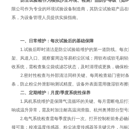
防尘试验箱作为模拟沙尘环境、检测产品防护等级（如IP
限公司作为专业的环境试验设备制造商，其防尘试验箱产品在
系，为设备管理人员提供实操指南。
一、日常维护：每次试验后的基础保障
1.试验后即时清洁是防尘试验箱维护的第一道防线。每次
架、风道入口、观察窗周边等易积尘区域；用软布或软毛刷轻
收系统，需检查集尘袋或滤芯状态，及时清理或更换，确保粉
2.密封性检查与外部清洁同样关键。每周检查箱门密封条
条，防止粉尘外泄影响测试精度。设备外表面需用微湿软布擦
二、定期维护：月度/季度系统性保养
1.风机系统维护是保障气流循环的关键。每月需断电后打开
响或温升异常，需及时加注耐高温润滑脂。杭州奥博部分型号
2.电气系统检查需每季度执行一次。打开控制柜前务必确
接可靠；校准温度传感器、粉尘浓度传感器等关键元件，与标准