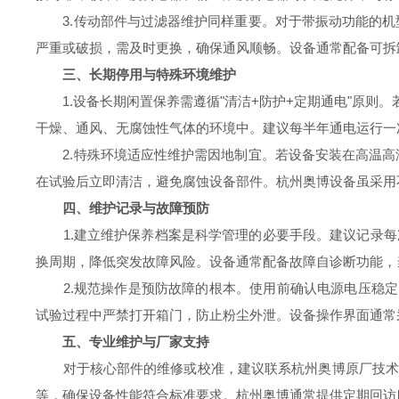
3.传动部件与过滤器维护同样重要。对于带振动功能的机型
严重或破损，需及时更换，确保通风顺畅。设备通常配备可拆
三、长期停用与特殊环境维护
1.设备长期闲置保养需遵循"清洁+防护+定期通电"原则
干燥、通风、无腐蚀性气体的环境中。建议每半年通电运行一
2.特殊环境适应性维护需因地制宜。若设备安装在高温高
在试验后立即清洁，避免腐蚀设备部件。杭州奥博设备虽采用
四、维护记录与故障预防
1.建立维护保养档案是科学管理的必要手段。建议记录每次
换周期，降低突发故障风险。设备通常配备故障自诊断功能，
2.规范操作是预防故障的根本。使用前确认电源电压稳定（
试验过程中严禁打开箱门，防止粉尘外泄。设备操作界面通常
五、专业维护与厂家支持
对于核心部件的维修或校准，建议联系杭州奥博原厂技术人员
等，确保设备性能符合标准要求。杭州奥博通常提供定期回访