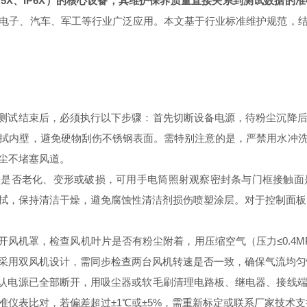
5X、IP6X）的核心设备，其维护保养质量直接关系到测试数据的
电子、汽车、军工等行业广泛应用。本文基于行业标准维护规范，
测试结束后，必须执行以下步骤：首先切断设备电源，待粉尘沉降后
拭内壁，避免硬物刮伤不锈钢表面。需特别注意的是，严禁用水冲
尘不堵塞风道。
是否老化、变形或破损，可用手电筒照射观察密封条与门框接触面
拭，保持清洁干燥，避免腐蚀性清洁剂损伤喷塑涂层。对于控制面板
风机罩，检查风机叶片是否有粉尘附着，用压缩空气（压力≤0.4M
采用双风机设计，需同步检查两台风机转速是否一致，确保气流均匀
认电源已全部断开，用吸尘器或软毛刷清理电路板、继电器、接线端
仪表比对，若偏差超过±1℃或±5%，需重新标定或联系厂家技术支