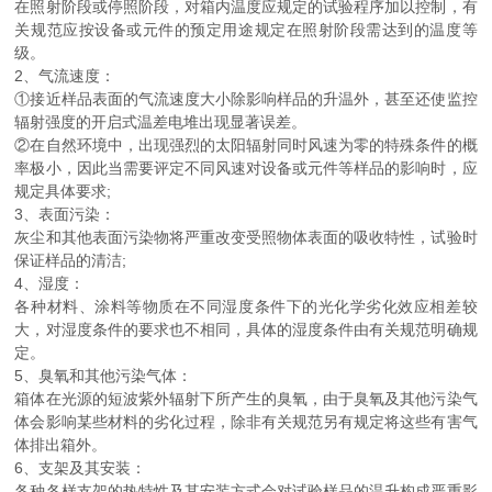
在照射阶段或停照阶段，对箱内温度应规定的试验程序加以控制，有
关规范应按设备或元件的预定用途规定在照射阶段需达到的温度等
级。
2、气流速度：
①接近样品表面的气流速度大小除影响样品的升温外，甚至还使监控
辐射强度的开启式温差电堆出现显著误差。
②在自然环境中，出现强烈的太阳辐射同时风速为零的特殊条件的概
率极小，因此当需要评定不同风速对设备或元件等样品的影响时，应
规定具体要求;
3、表面污染：
灰尘和其他表面污染物将严重改变受照物体表面的吸收特性，试验时
保证样品的清洁;
4、湿度：
各种材料、涂料等物质在不同湿度条件下的光化学劣化效应相差较
大，对湿度条件的要求也不相同，具体的湿度条件由有关规范明确规
定。
5、臭氧和其他污染气体：
箱体在光源的短波紫外辐射下所产生的臭氧，由于臭氧及其他污染气
体会影响某些材料的劣化过程，除非有关规范另有规定将这些有害气
体排出箱外。
6、支架及其安装：
各种各样支架的热特性及其安装方式会对试验样品的温升构成严重影