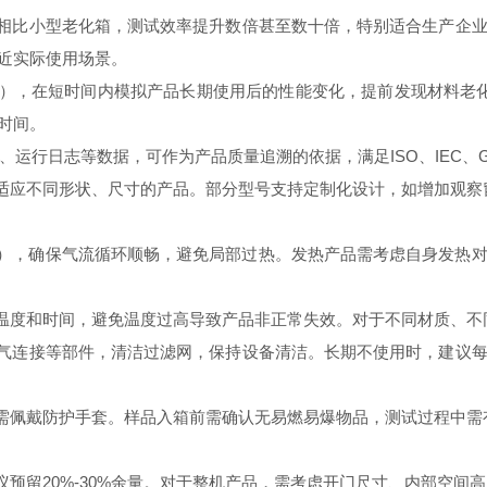
相比小型老化箱，测试效率提升数倍甚至数十倍，特别适合生产企业
近实际使用场景。
），在短时间内模拟产品长期使用后的性能变化，提前发现材料老化
时间。
运行日志等数据，可作为产品质量追溯的依据，满足ISO、IEC、
适应不同形状、尺寸的产品。部分型号支持定制化设计，如增加观察
m），确保气流循环顺畅，避免局部过热。发热产品需考虑自身发热
温度和时间，避免温度过高导致产品非正常失效。对于不同材质、不
气连接等部件，清洁过滤网，保持设备清洁。长期不使用时，建议每
需佩戴防护手套。样品入箱前需确认无易燃易爆物品，测试过程中需
留20%-30%余量。对于整机产品，需考虑开门尺寸、内部空间