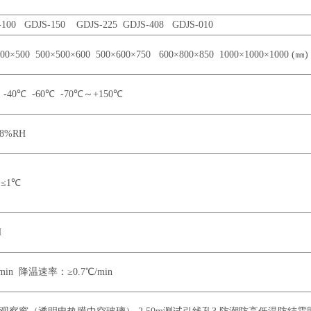
-100 GDJS-150 GDJS-225 GDJS-408 GDJS-010
00×500 500×500×600 500×600×750 600×800×850 1000×1000×1000 (㎜)
 -40℃ -60℃ -70℃～+150℃
98%RH
 ≤1℃
H
min 降温速率：≥0.7℃/min