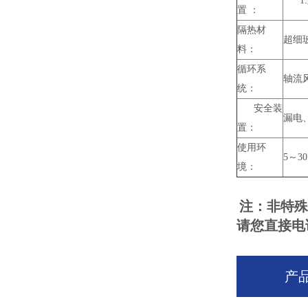
1
置 ：
隔热材
超细
料：
循环系
轴流
统：
安全装
漏电
置：
使用环
5～3
境：
注：非特殊
请您直接电
产