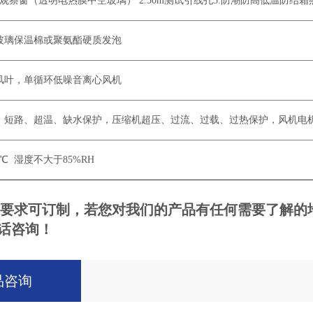
.观察窗（透明电热膜中空玻璃） 2.50m测试引线孔3.防潮防高低温防结霜
玻璃保温棉或聚氨酯硬质发泡
风叶，单循环低噪音离心风机
、短路、超温、缺水保护，压缩机超压、过流、过载、过热保护，风机电
0℃ 湿度不大于85%RH
要求可订制，若您对我们的产品有任何需要了解的
话咨询！
品咨询