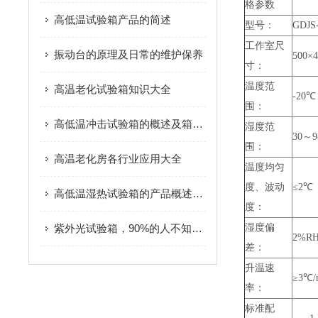
格参数
高低温试验箱产品的简述
型号：
GDJS
工作室尺
振动台的原理及日常的维护保养
500×4
寸：
温度范
高温老化试验箱知识大全
-20℃
围：
高低温冲击试验箱的概述及箱体结构
湿度范
30～
围：
高温老化房各行业应用大全
温度均匀
度、波动
≤2℃
高低温湿热试验箱的产品概述及除湿方式
度：
紫外光试验箱，90%的人不知道的隐形误区！
湿度偏
2%R
差：
升温速
≥3℃/
率：
标准配