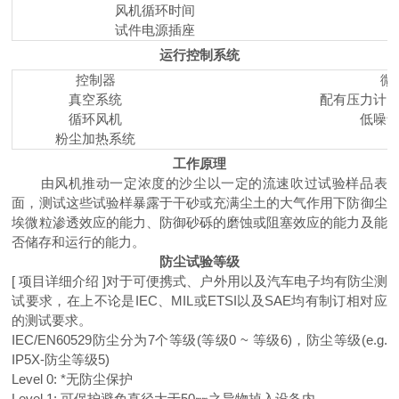
风机循环时间
试件电源插座
运行控制系统
控制器
微
真空系统
配有压力计
循环风机
低噪
粉尘加热系统
工作原理
由风机推动一定浓度的沙尘以一定的流速吹过试验样品表
面，测试这些试验样暴露于干砂或充满尘土的大气作用下防御尘
埃微粒渗透效应的能力、防御砂砾的磨蚀或阻塞效应的能力及能
否储存和运行的能力。
防尘试验等级
[ 项目详细介绍 ]对于可便携式、户外用以及汽车电子均有防尘测
试要求，在上不论是IEC、MIL或ETSI以及SAE均有制订相对应
的测试要求。
IEC/EN60529防尘分为7个等级(等级0 ~ 等级6)，防尘等级(e.g.
IP5X-防尘等级5)
Level 0: *无防尘保护
Level 1: 可保护避免直径大于50㎜之异物掉入设备内