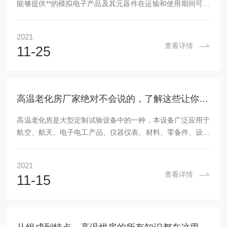
能够提供**的模拟电子产品及其元器件在运输和使用期间可能
受到的淋水和喷淋试验等各种环境。以达到检测各种产品的防
水性能。防水试验箱适用于外部照明和信号装置及汽车灯具外
2021
壳防水试验。产品特点1,控制系统可选简易编程控制器或全彩
查看详情
11-25
色触摸式控制系统.控制界面友好,操作简单,运行稳定,低噪音设
计,低碳节能,2,IPX1、IPX2滴水盆采用负压吸引装置，操作者
不会被水滴到，提供操作者人身安全*保护。3,IPX3、IPX4摆
动管采用步进马达...
高温老化房厂家绝对不会说的，了解这些让你少走弯路！
高温老化房是大型定制试验设备中的一种，本设备广泛应用于
航空、航天、电子电工产品、仪器仪表、材料、零备件、设备
等做产品老化，可使早期故障元件移除，而使得产品可靠度提
高，是各生产企业、单位提高产品质量和竞争性的重要生产流
2021
程。在容量及规格的设计必须满足当前各类产品的需求下，也
查看详情
11-15
必须保证自身工作的稳定性，因此它必须是高质量、安全可靠
的，同时面临未来市场快速增长的发展需求，它应是灵活的、
开放的、具备一定的可扩展性。大部分厂家都会根据用户的需
要制作高温老化房，虽然这款设备价格昂贵，但是在各...