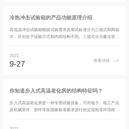
加热系统、温度控制系统、风力恒温系统、时间控制系统、测
试负载等，通过此测试程序可检杳出不良品或不良件，...
冷热冲击试验箱的产品功能原理介绍
高低温冲击试验箱根据试验需求及测试标准分为三箱式和两箱
式，区别在于试验方式和内部结构不同。三箱式分为蓄冷室，
蓄热室和试验室，产品在测试时是放置在试验室。两箱式分为
高温室和低温室，是通过电机带动提篮运动来实现高低温的切
2021
换，产品放在提篮里，是随提篮一起移动的。冷热冲击试验箱
查看详情
9-27
的作用是对电子电器零组件、自动化零部件、通讯组件、汽车
配件、金属、化学材料、塑胶等行业，航天、BGA、PCB基
扳、电子芯片IC、半导体陶磁等各领域产品进行测试。冷热冲
击试验箱主要用来做温度冲击测试，特点是温度的...
你知道步入式高温老化房的结构特征吗？
步入式高温老化房是一种专用试验设备，可对电子、电工产品
及机械零件、部件等按国家标准要求进行恒定湿热等环境模拟
试验，考核产品在恒定湿热条件下贮存和工作的适应性。该设
备适用于测试大的元件、装配件和成品，包括从计算机、
2021