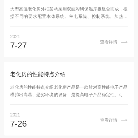
大型高温老化房外框架构采用双面彩钢保温库板组合而成，根
据不同的要求配置本体系统、主电系统、控制系统、加热系
统、温度控制系统、进排风系统、恒温系统、时间控制系统、
测试负载等，通过此测试程序可检杳出不良品或不良件，是客
2021
户迅速找出问题、解决问题提供有效手段，充分提高客户生产
查看详情
7-27
效率和产品品质。由于老化房的性能及环境必须保证产品所需
要的温度、电源质量、负载量、工作时间及操作人员的安全、
习惯等要求，所以，一套合格的老化设备，应该是一套安全可
靠，高效节能、功能齐全和具有可扩充性的设备。大型高...
老化房的性能特点介绍
老化房的性能特点介绍老化房产品是一款针对高性能电子产品
模拟出高温、恶劣环境的设备，是提高电子产品稳定性、可靠
性的重要实验工具，是各生产企业提高产品质量和竞争性的重
要生产流程，因此老化房也必须保证自身工作的稳定性，它必
2021
须是高质量、安全可靠的，同时为应对以后生产的发展需求，
查看详情
7-26
它也应是灵活的、开放的、具备一定的可扩展性。性能：1．
温度控制准确，精度高。由于采用了风道系统设计及电控系