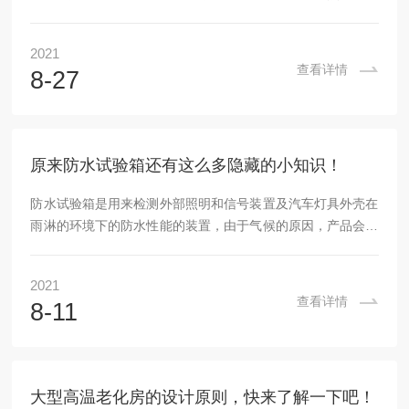
动跟踪，黑板温度可精确控制，辐照周期、黑暗周期、喷淋周
期均可根据相关试验标准或客户要求自由设置。氙灯耐气候试
2021
验箱的控制器可根据用户自行的需要选择进口触摸屏控制仪或
查看详情
8-27
智能数显控制仪。氙灯试验箱的试样架耐腐蚀的不锈钢材料制
成，可以根据用户的要求选择平板抽屉式或者转鼓型试样架。
氙灯试验箱装有紫外辐照传感器，它可以对因灯管老化或任何
其他变化造成的光能量下降及时做出修正。紫外辐...
原来防水试验箱还有这么多隐藏的小知识！
防水试验箱是用来检测外部照明和信号装置及汽车灯具外壳在
雨淋的环境下的防水性能的装置，由于气候的原因，产品会发
生老化、颜料褪色、金属腐蚀有的现象，它能模拟雨淋的环
境，检验产品外壳和密封材料在淋雨环境下能否保证设备和元
2021
器件有良好性能的试验。被广泛的应用于橡胶、塑料、化工、
查看详情
8-11
汽车、纺织等行业。防水试验箱的工作原理：试验箱采用机电
结合的方式，通过机械传动，达到试验目的，转台传动机构是
通过电动机带动蜗杆，驱动蜗轮，达到规定转速，摆杆是电动
带动减速机带动齿杆驱动齿轮，使摆杆驱动。旋杆是通过...
大型高温老化房的设计原则，快来了解一下吧！