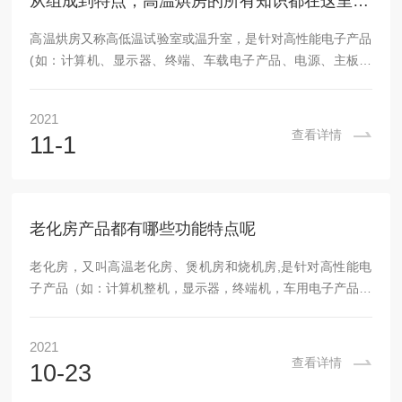
从组成到特点，高温烘房的所有知识都在这里了！
高温烘房又称高低温试验室或温升室，是针对高性能电子产品
(如：计算机、显示器、终端、车载电子产品、电源、主板、
显示器、交流充电器等)进行高温恶劣环境测试的设备，它是
提高产品稳定性和可靠性的重要实验设备，是制造商提高产品
2021
质量和竞争力的重要生产过程。该设备广泛应用于电力电子、
查看详情
11-1
计算机、通信、生物制药等领域。主要用于工业生产中产品的
干燥、烘焙和热处理。高温烘房主要由保温主箱体、冷冻系
统、通风系统、控制系统四个部分组成。1.保温主箱体试验室
库板高密度发泡保温彩钢板满足多个组装和拆卸作业，...
老化房产品都有哪些功能特点呢
老化房，又叫高温老化房、煲机房和烧机房,是针对高性能电
子产品（如：计算机整机，显示器，终端机，车用电子产品，
电源供应器，主机板、监视器、交换式充电器等）仿真出一种
高温、恶劣环境测试的设备，是提高产品稳定性、可靠性的重
2021
要实验设备、是各生产企业提高产品质量和竞争性的重要生产
查看详情
10-23
流程，该设备广泛应用于电源电子、电脑、通讯、生物制药等
领域。根据不同的要求配置主体系统、主电系统、控制系统、