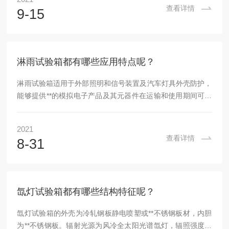
LED、LED显示器、大型液晶电视、复印机到汽车发动机、马
查看详情
9-15
达等。步入式高温老化房的结构特征：1、保温围护结构：采
用喷塑彩钢板+耐温度应力保温材料+库板复合拼装板。其中：
钢板(外板厚，颜色为乳白色，彩钢板(内)板厚，耐温度应力保
温材料层厚，试验室地板承重能力：(均匀载荷...
淋雨试验箱都有哪些应用特点呢？
淋雨试验箱适用于外部照明和信号装置及汽车灯具外壳防护，
能够提供**的模拟电子产品及其元器件在运输和使用期间可能
受到的淋水和喷淋试验等各种环境。以达到检测各种产品的防
水性能。淋雨试验箱用于对测试产品进行相关外壳防护等级标
2021
准中规定的喷水、淋水等试验，以检验测试产品本身的密封性
查看详情
8-31
能及防水耐湿性能。该设备适用评估于电工电子产品、仪器仪
表、车辆部件、航空航天密封件、军工器件等在雨水环境中的
使用、贮存、运输的适应能力。辅助结构试验箱底部有储水
箱，试验用水喷淋系统，工作台旋转系统，摆管摆幅驱...
氙灯试验箱都有哪些结构特征呢？
氙灯试验箱的外壳为冷轧钢板静电喷塑或**不锈钢板材，内胆
为**不锈钢板。辐射光源为风冷全太阳光谱氙灯，辐照强度自