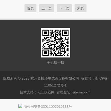
统，能保持整个房间温度高度均匀性，大大高于同类产品。
2．房间设定温度范围广，连续可调。在常温+25℃--...
首页
上一页
下一页
末页
手机扫一扫
版权所有 © 2026 杭州奥博环境试验设备有限公司
备案号：浙ICP备
11051272号-1
技术支持：
化工仪器网
管理登陆
sitemap.xml
浙公网安备33011002010383号