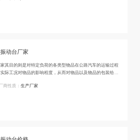
输振动台厂家
厂家其目的则是对特定负荷的各类型物品在公路汽车的运输过程
取实际工况对物品的影响程度，从而对物品以及物品的包装给予
足实际路况下对产品的保护力度是否*。适用于玩具、电子、家
厂商性质：
生产厂家
进行检测试验。根据欧美同类设备改制，回转式振动，符合欧美
输振动台价格