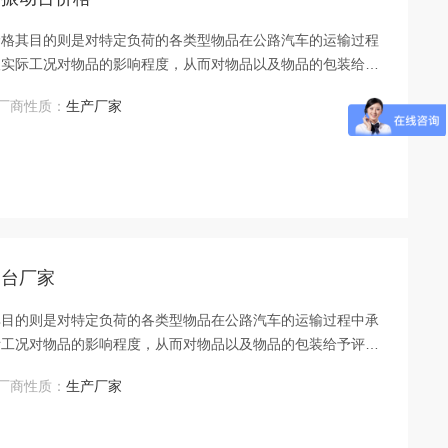
价格其目的则是对特定负荷的各类型物品在公路汽车的运输过程
取实际工况对物品的影响程度，从而对物品以及物品的包装给予
足实际路况下对产品的保护力度是否*。适用于玩具、电子、家
厂商性质：
生产厂家
进行检测试验。根据欧美同类设备改制，回转式振动，符合欧美
动台厂家
其目的则是对特定负荷的各类型物品在公路汽车的运输过程中承
际工况对物品的影响程度，从而对物品以及物品的包装给予评定
际路况下对产品的保护力度是否*。适用于玩具、电子、家具、
厂商性质：
生产厂家
检测试验。根据欧美同类设备改制，回转式振动，符合欧美运输