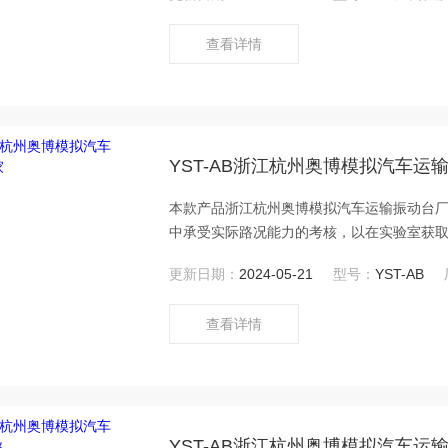
查看详情
YST-AB浙江杭州奥博模拟汽车运
本款产品浙江杭州奥博模拟汽车运输振动台
中承受实际路况能力的考核，以在实验室获
评定或确认的依据，则是判定产品包装是否满
更新日期：
2024-05-21
型号：
YST-AB
具、礼品、陶瓷、包装运输业对产品的包装
运输规范。
查看详情
YST-AB浙江杭州奥博模拟汽车运