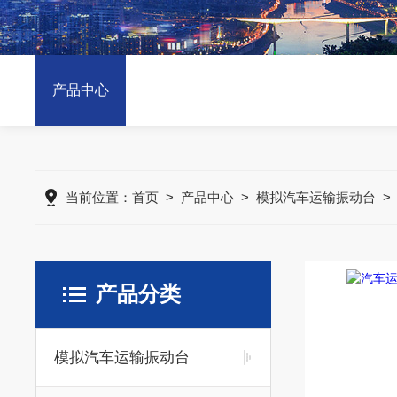
产品中心
当前位置：
首页
>
产品中心
>
模拟汽车运输振动台
产品分类
模拟汽车运输振动台