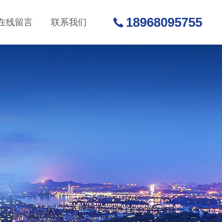
18968095755
在线留言
联系我们