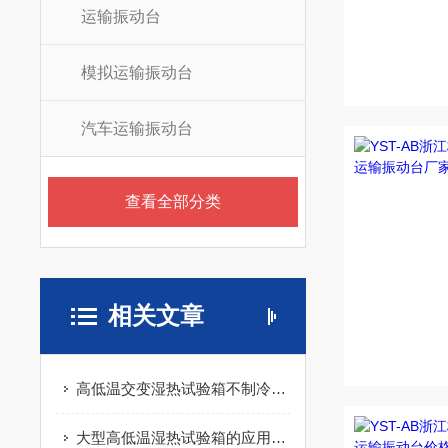
运输振动台
模拟运输振动台
汽车运输振动台
查看全部分类
相关文章
高低温交变湿热试验箱不制冷的原因分析
大型高低温湿热试验箱的应用范围及结构特点