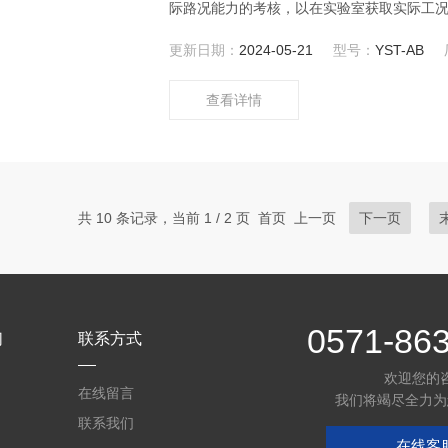
际路况能力的考核，以在实验室获取实际工
认的依据，则是判定产品包装是否满足实际路
更新日期：
2024-05-21
型号：
YST-AB
品、陶瓷、包装运输业对产品的包装进行检
范。
查看详情
共 10 条记录，当前 1 / 2 页 首页 上一页
下一页
0571-86
们
联系方式
欢迎您的
在线留言
我们将竭尽全力为
联系我们
在线客