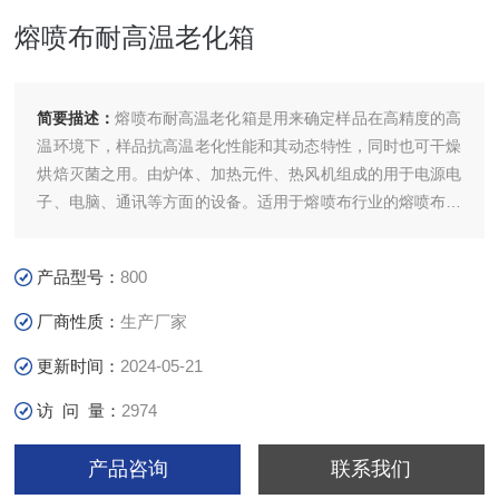
熔喷布耐高温老化箱
简要描述：
熔喷布耐高温老化箱是用来确定样品在高精度的高
温环境下，样品抗高温老化性能和其动态特性，同时也可干燥
烘焙灭菌之用。由炉体、加热元件、热风机组成的用于电源电
子、电脑、通讯等方面的设备。适用于熔喷布行业的熔喷布模
具、熔喷布模具喷头、无纺布模具、喷丝板等熔喷布生产*的
器件之中，通过烘箱对上述配件的加热处理能够达到预热处
产品型号：
800
理、老化处理从而保障了熔喷布模具烘箱以及熔喷模头、喷丝
板的使用寿命。
厂商性质：
生产厂家
更新时间：
2024-05-21
访 问 量：
2974
产品咨询
联系我们