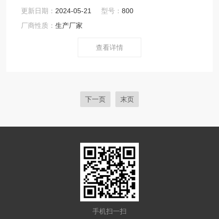
干燥烘焙灭菌之用。由炉体、加热元件、热风机组成的用
更新日期：
2024-05-21
型号：
800
于电源电子、电脑、通讯等方面的设备。适用于熔喷布行
厂商性质：
生产厂家
业的熔喷布模具、熔喷布模具喷头、无纺布模具、喷丝板
等熔喷布生产*的器件之中，通过烘箱对上述配件的加热处
查看详情
理能够达到预热处理、老化处理从而保障了熔喷布模具烘
箱以及熔喷模头、喷丝板的使用寿命。
下一页
末页
手机扫一扫