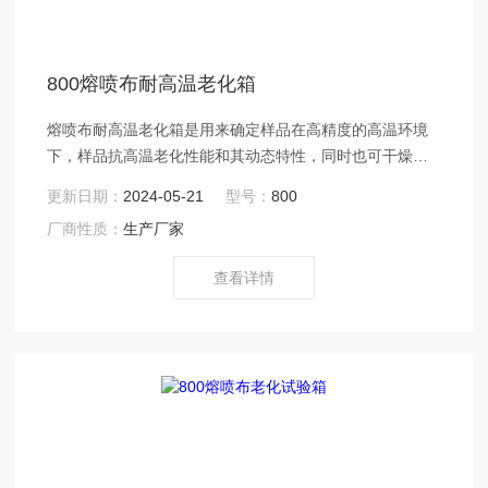
800熔喷布耐高温老化箱
熔喷布耐高温老化箱是用来确定样品在高精度的高温环境
下，样品抗高温老化性能和其动态特性，同时也可干燥烘
焙灭菌之用。由炉体、加热元件、热风机组成的用于电源
更新日期：
2024-05-21
型号：
800
电子、电脑、通讯等方面的设备。适用于熔喷布行业的熔
厂商性质：
生产厂家
喷布模具、熔喷布模具喷头、无纺布模具、喷丝板等熔喷
布生产*的器件之中，通过烘箱对上述配件的加热处理能够
查看详情
达到预热处理、老化处理从而保障了熔喷布模具烘箱以及
熔喷模头、喷丝板的使用寿命。