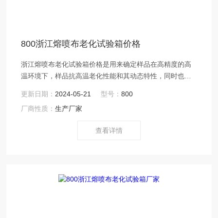
800浙江熔喷布老化试验箱价格
浙江熔喷布老化试验箱价格是用来确定样品在高精度的高
温环境下，样品抗高温老化性能和其动态特性，同时也可
干燥烘焙灭菌之用。由炉体、加热元件、热风机组成的用
更新日期：
2024-05-21
型号：
800
于电源电子、电脑、通讯等方面的设备。适用于熔喷布行
厂商性质：
生产厂家
业的熔喷布模具、熔喷布模具喷头、无纺布模具、喷丝板
等熔喷布生产*的器件之中，通过烘箱对上述配件的加热处
查看详情
理能够达到预热处理、老化处理从而保障了熔喷布模具烘
箱以及熔喷模头、喷丝板的使用寿命。