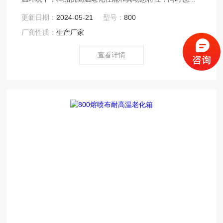
干燥烘焙灭菌之用。由炉体、加热元件、热风机组成的用
更新日期：
2024-05-21
型号：
800
于电源电子、电脑、通讯等方面的设备。适用于熔喷布行
厂商性质：
生产厂家
业的熔喷布模具、熔喷布模具喷头、无纺布模具、喷丝板
等熔喷布生产*的器件之中，通过烘箱对上述配件的加热处
查看详情
理能够达到预热处理、老化处理从而保障了熔喷布模具烘
箱以及熔喷模头、喷丝板的使用寿命。