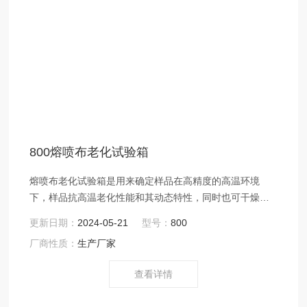
800熔喷布老化试验箱
熔喷布老化试验箱是用来确定样品在高精度的高温环境
下，样品抗高温老化性能和其动态特性，同时也可干燥烘
焙灭菌之用。由炉体、加热元件、热风机组成的用于电源
更新日期：
2024-05-21
型号：
800
电子、电脑、通讯等方面的设备。适用于熔喷布行业的熔
厂商性质：
生产厂家
喷布模具、熔喷布模具喷头、无纺布模具、喷丝板等熔喷
布生产*的器件之中，通过烘箱对上述配件的加热处理能够
查看详情
达到预热处理、老化处理从而保障了熔喷布模具烘箱以及
熔喷模头、喷丝板的使用寿命。