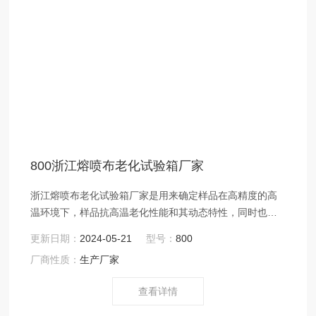
800浙江熔喷布老化试验箱厂家
浙江熔喷布老化试验箱厂家是用来确定样品在高精度的高
温环境下，样品抗高温老化性能和其动态特性，同时也可
干燥烘焙灭菌之用。由炉体、加热元件、热风机组成的用
更新日期：
2024-05-21
型号：
800
于电源电子、电脑、通讯等方面的设备。适用于熔喷布行
厂商性质：
生产厂家
业的熔喷布模具、熔喷布模具喷头、无纺布模具、喷丝板
等熔喷布生产*的器件之中，通过烘箱对上述配件的加热处
查看详情
理能够达到预热处理、老化处理从而保障了熔喷布模具烘
箱以及熔喷模头、喷丝板的使用寿命。