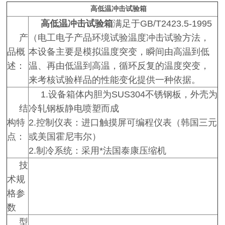
高低温冲击试验箱
高低温冲击试验箱
满足于GB/T2423.5-1995
产
（电工电子产品环境试验温度冲击试验方法，
品概
本设备主要是模拟温度突变，瞬间由高温到低
述：
温、再由低温到高温，循环反复的温度突变，
来考核试验样品的性能变化提供一种依据。
1.设备箱体内胆为SUS304不锈钢板，外壳为
结
冷轧钢板静电喷塑而成
构特
2.控制仪表：进口触摸屏可编程仪表（韩国三元
点：
或美国霍尼韦尔）
2.制冷系统：采用*法国泰康压缩机
技
术规
格参
数
型