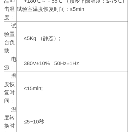
品冲
+180℃～－55℃ （预冷下限温度：≤-75℃）
击温
试验室温度恢复时间：≤5min
度：
试
验置
≤5Kg （静态）;
台负
载：
电
380V±10% 50Hz±1Hz
源：
温
度恢
≤15min;
复时
间：
温
度转
≤5~10秒
换时