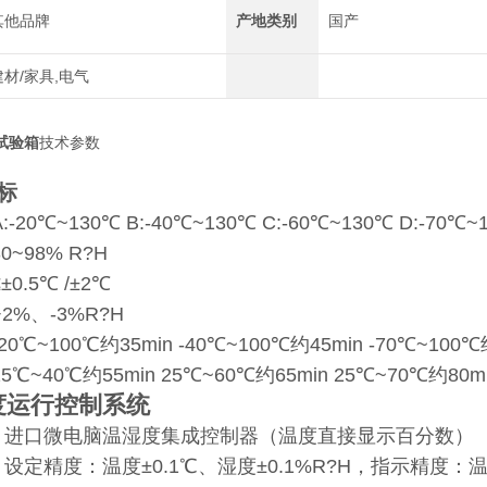
其他品牌
产地类别
国产
建材/家具,电气
试验箱
技术参数
标
A:-20℃~130℃ B:-40℃~130℃ C:-60℃~130℃ D:-70℃~
30~98% R?H
≤±0.5℃ /±2℃
+2%、-3%R?H
-20℃~100℃约35min -40℃~100℃约45min -70℃~100℃
25℃~40℃约55min 25℃~60℃约65min 25℃~70℃约80m
度运行控制系统
进口微电脑温湿度集成控制器（温度直接显示百分数）
设定精度：温度±0.1℃、湿度±0.1%R?H，指示精度：温度±