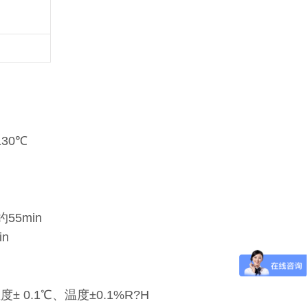
130℃
约55min
in
 0.1℃、温度±0.1%R?H