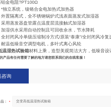
器
铂金电阻?PT100Ω
*独立系统，镍铬合金电加热式加热器
外置隔离式，全不锈钢锅炉式浅表面蒸发式加湿器
采用蒸发器盘管露点温度层流接触式加湿器
加湿供水采用自动控制且可回收余水，节水降耗
全封闭风冷单级压缩制冷方式/原装“泰康”/全封闭风冷
耐温低噪音空调型电机，多叶式离心风轮
低温湿热试验箱
材料上乘，造型美观简洁大方，低噪音设
的产品有任何需要了解的地方请您联系我们的在线客服！
品咨询
产品：